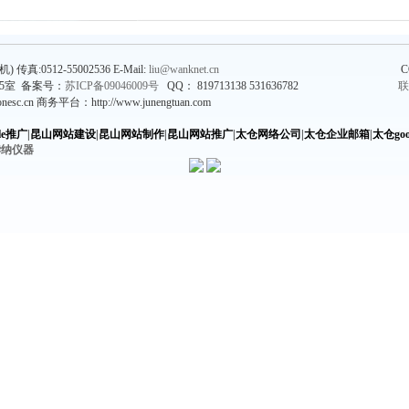
) 传真:0512-55002536 E-Mail:
liu@wanknet.cn
5室 备案号：
苏ICP备09046009号
QQ： 819713138 531636782
联
onesc.cn
商务平台：http://www.junengtuan.com
le推广
|
昆山网站建设
|
昆山网站制作
|
昆山网站推广
|
太仓网络公司
|
太仓企业邮箱
|
太仓goo
孛纳仪器