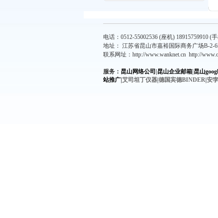
电话：0512-55002536 (座机) 18915759910 (手机
地址： 江苏省昆山市嘉裕国际商务广场B-2-6
联系网址：
http://www.wanknet.cn
http://www.
服务：
昆山网络公司
|
昆山企业邮箱
|
昆山goog
站推广
|
艾司坦丁仪器
|
德国宾德BINDER
|
安